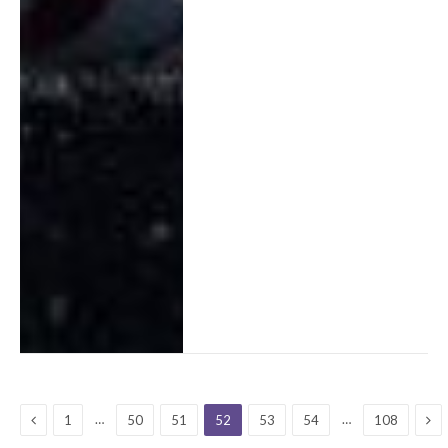
Previous
Ne
…
…
1
50
51
52
53
54
108