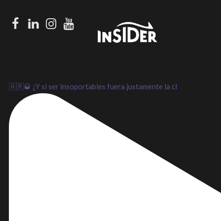
Facebook
LinkedIn
Instagram
Youtube
🇦🇷🥃 ¿Y si ser insoportables fuera justamente la cl