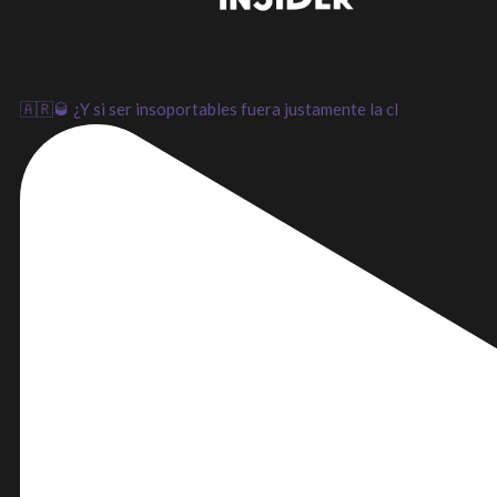
🇦🇷🥃 ¿Y si ser insoportables fuera justamente la cl