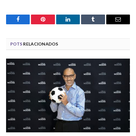
Facebook
Pinterest
LinkedIn
Tumblr
Email
POTS
RELACIONADOS