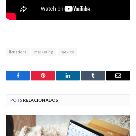
licuadora
marketing
mexico
Facebook
Pinterest
LinkedIn
Tumblr
Email
POTS
RELACIONADOS