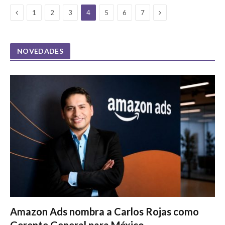
Previous
Next
1
2
3
4
5
6
7
NOVEDADES
Amazon Ads nombra a Carlos Rojas como
Gerente General para México