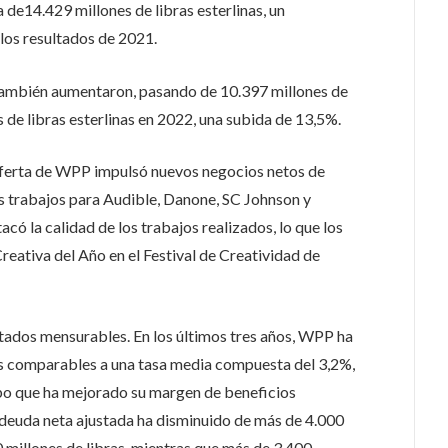
de14.429 millones de libras esterlinas, un
os resultados de 2021.
también aumentaron, pasando de 10.397 millones de
s de libras esterlinas en 2022, una subida de 13,5%.
oferta de WPP impulsó nuevos negocios netos de
os trabajos para Audible, Danone, SC Johnson y
có la calidad de los trabajos realizados, lo que los
eativa del Año en el Festival de Creatividad de
tados mensurables. En los últimos tres años, WPP ha
s comparables a una tasa media compuesta del 3,2%,
mpo que ha mejorado su margen de beneficios
 deuda neta ajustada ha disminuido de más de 4.000
0 millones de libras, mientras que más de 3.400