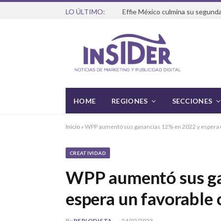
LO ÚLTIMO:
Effie México culmina su segunda
HOME
REGIONES
SECCIONES
Inicio
»
WPP aumentó sus ganancias 12% en 2022 y espera u
CREATIVIDAD
WPP aumentó sus ga
espera un favorable 
By
PERIODISTA
24/02/2023