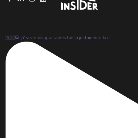
LinkedIn
Instagram
Youtube
🇦🇷🥃 ¿Y si ser insoportables fuera justamente la cl