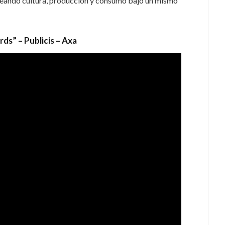
lineando cultura, producción y consumo bajo un mismo
ds” – Publicis – Axa