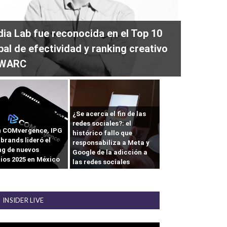
ia Lab fue reconocida en el Top 10
bal de efectividad y ranking creativo
 WARC
¿Se acerca el fin de las
redes sociales?: el
 COMvergence, IPG
histórico fallo que
brands lideró el
responsabiliza a Meta y
ng de nuevos
Google de la adicción a
ios 2025 en México
las redes sociales
INSIDER LIVE