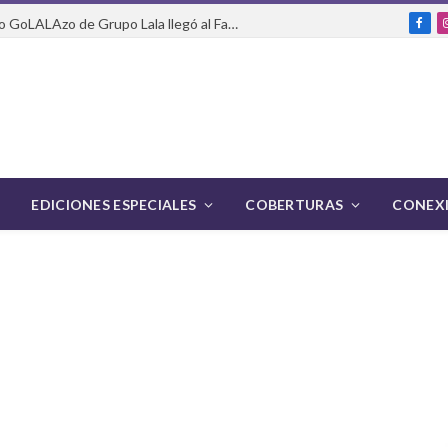
Del packaging a la pasarela: cómo GoLALAzo de Grupo Lala llegó al Fashion Week de México
Fac
EDICIONES ESPECIALES
COBERTURAS
CONEXI