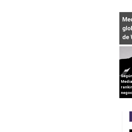
Med
glo
de
Según
Media
ranki
negoc