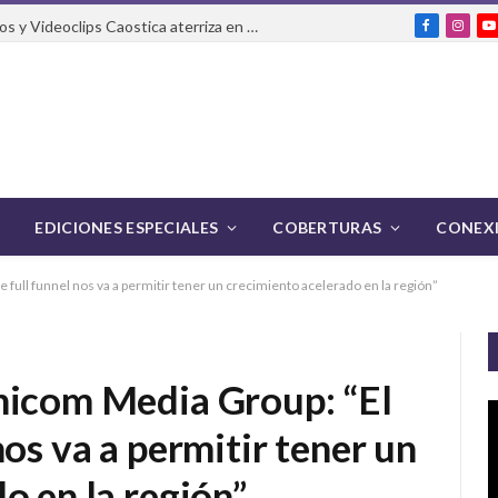
El Festival Internacional de Cortos y Videoclips Caostica aterriza en Ciudad de México
Facebook
Insta
Y
EDICIONES ESPECIALES
COBERTURAS
CONEXI
ull funnel nos va a permitir tener un crecimiento acelerado en la región”
nicom Media Group: “El
os va a permitir tener un
o en la región”