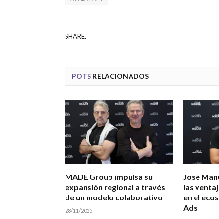
SHARE.
POTS
RELACIONADOS
MADE Group impulsa su
José Manu
expansión regional a través
las venta
de un modelo colaborativo
en el eco
Ads
28/11/2025