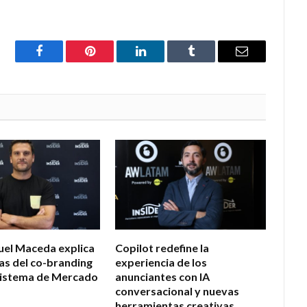
Facebook
Pinterest
LinkedIn
Tumblr
Email
el Maceda explica
Copilot redefine la
jas del co-branding
experiencia de los
sistema de Mercado
anunciantes con IA
conversacional y nuevas
herramientas creativas