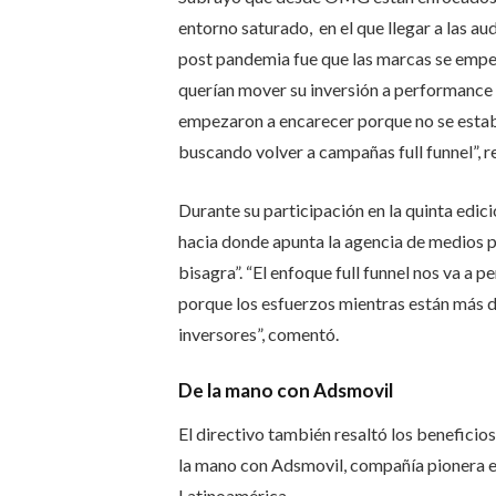
entorno saturado, en el que llegar a las au
post pandemia fue que las marcas se empez
querían mover su inversión a performance 
empezaron a encarecer porque no se estab
buscando volver a campañas full funnel”, re
Durante su participación en la quinta edi
hacia donde apunta la agencia de medios pa
bisagra”.
“El enfoque full funnel nos va a p
porque los esfuerzos mientras están más di
inversores”, comentó.
De la mano con Adsmovil
El directivo también resaltó los benefic
la mano con Adsmovil, compañía pionera e
Latinoamérica.