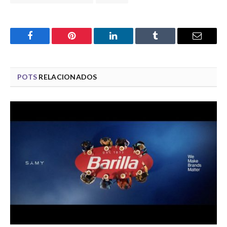
Facebook
Pinterest
LinkedIn
Tumblr
Email
POTS
RELACIONADOS