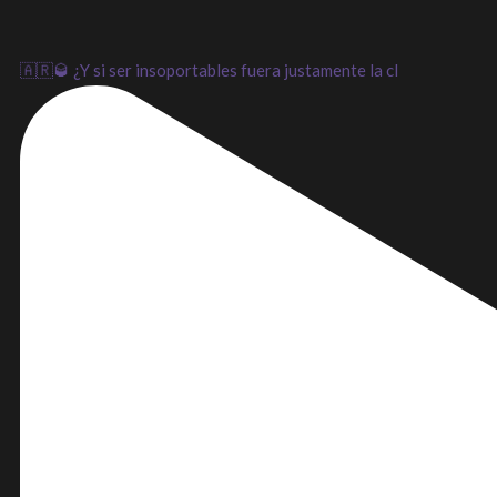
🇦🇷🥃 ¿Y si ser insoportables fuera justamente la cl