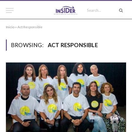
Inicio
»
Act Responsible
BROWSING:
ACT RESPONSIBLE