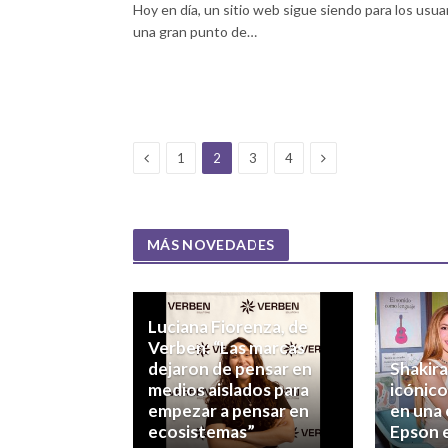
Hoy en día, un sitio web sigue siendo para los usua
una gran punto de…
Previous
Next
1
2
3
4
MÁS NOVEDADES
Luciana Fiorenza, de
Verben: “Las marcas
dejaron de pensar en
Shakira
medios aislados para
icónic
empezar a pensar en
en una
ecosistemas”
Epson 