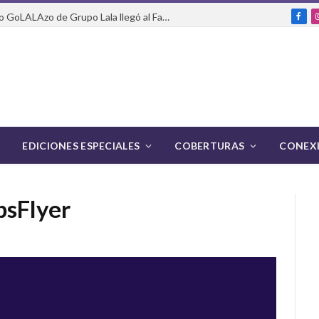
Del packaging a la pasarela: cómo GoLALAzo de Grupo Lala llegó al Fashion Week de México
Fac
EDICIONES ESPECIALES
COBERTURAS
CONEXI
psFlyer