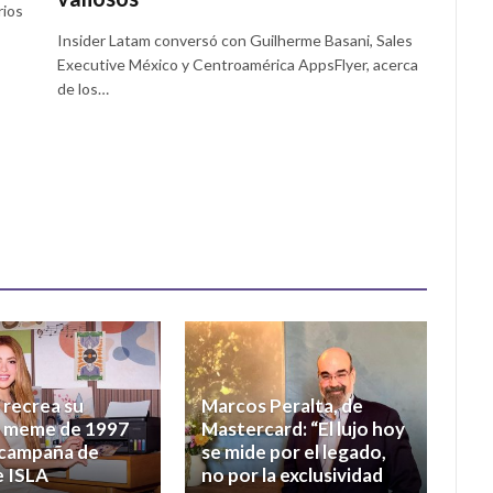
rios
Insider Latam conversó con Guilherme Basani, Sales
Executive México y Centroamérica AppsFlyer, acerca
de los…
 recrea su
Marcos Peralta, de
o meme de 1997
Mastercard: “El lujo hoy
 campaña de
se mide por el legado,
e ISLA
no por la exclusividad