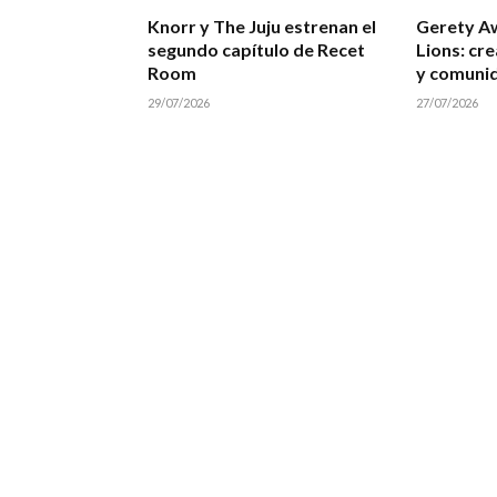
Knorr y The Juju estrenan el
Gerety A
segundo capítulo de Recet
Lions: cre
Room
y comuni
29/07/2026
27/07/2026