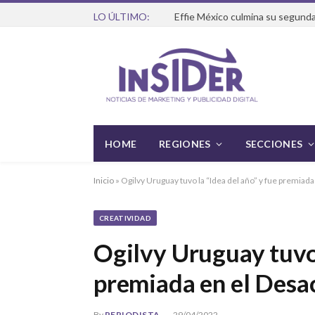
LO ÚLTIMO:
Effie México culmina su segunda
HOME
REGIONES
SECCIONES
Inicio
»
Ogilvy Uruguay tuvo la “Idea del año” y fue premiad
CREATIVIDAD
Ogilvy Uruguay tuvo 
premiada en el Desa
By
PERIODISTA
29/04/2022