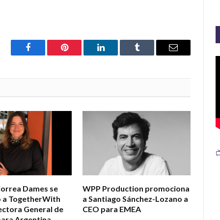
Facebook
Pinterest
LinkedIn
Tumblr
Email

Correa Dames se
WPP Production promociona
ó a TogetherWith
a Santiago Sánchez-Lozano a
ctora General de
CEO para EMEA
ara Argentina