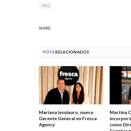
MiQ
SHARE.
POTS
RELACIONADOS
Mariana Iesulauro, nueva
Martina 
Gerente General en Fresca
incorpor
Agency
como Dire
Cuentas p