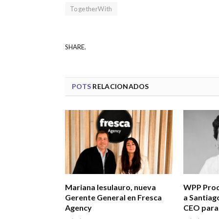
TogetherWith
SHARE.
POTS
RELACIONADOS
Mariana Iesulauro, nueva
WPP Prod
Gerente General en Fresca
a Santiag
Agency
CEO par