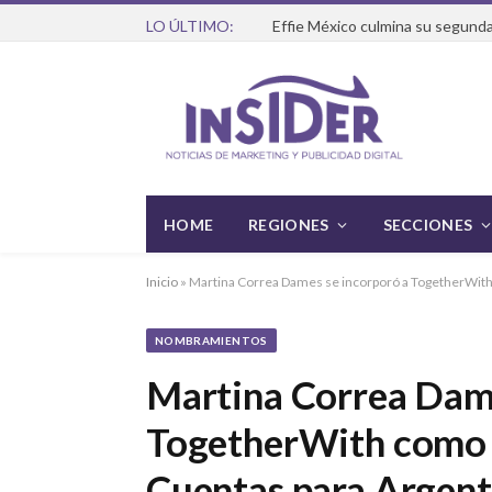
LO ÚLTIMO:
Effie México culmina su segunda
HOME
REGIONES
SECCIONES
Inicio
»
Martina Correa Dames se incorporó a TogetherWith
NOMBRAMIENTOS
Martina Correa Dame
TogetherWith como 
Cuentas para Argent