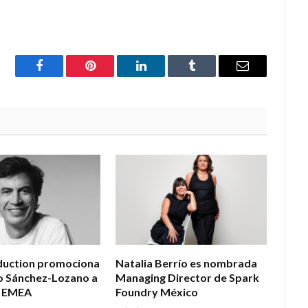
Facebook
Pinterest
LinkedIn
Tumblr
Email
uction promociona
Natalia Berrío es nombrada
o Sánchez-Lozano a
Managing Director de Spark
a EMEA
Foundry México