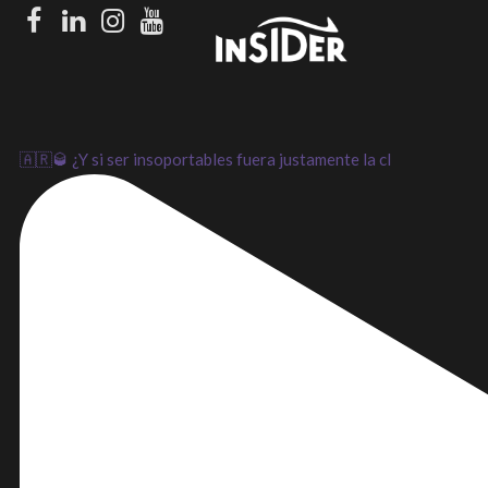
Facebook
LinkedIn
Instagram
Youtube
🇦🇷🥃 ¿Y si ser insoportables fuera justamente la cl