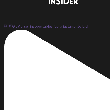
🇦🇷🥃 ¿Y si ser insoportables fuera justamente la cl