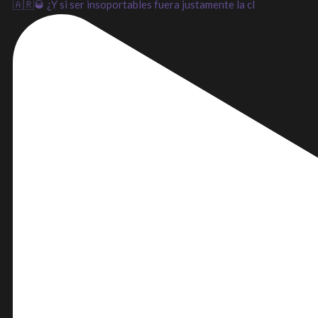
🇦🇷🥃 ¿Y si ser insoportables fuera justamente la cl