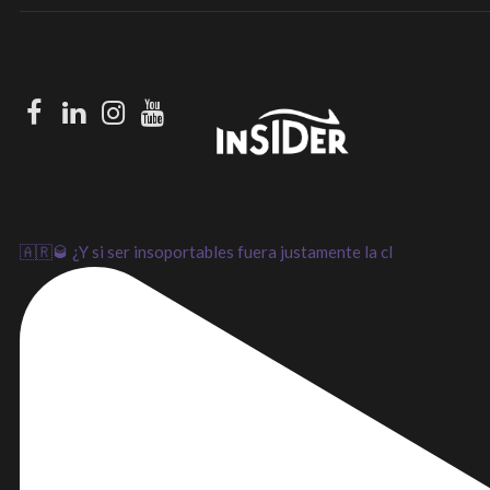
Facebook
LinkedIn
Instagram
Youtube
🇦🇷🥃 ¿Y si ser insoportables fuera justamente la cl