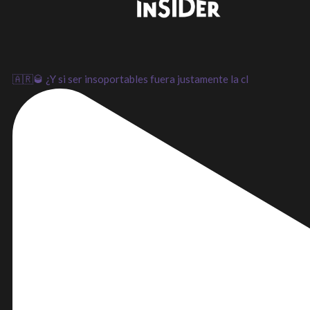
LinkedIn
Instagram
Youtube
🇦🇷🥃 ¿Y si ser insoportables fuera justamente la cl