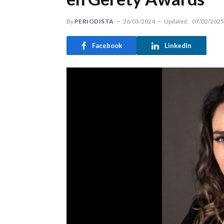
By
PERIODISTA
26/03/2024
Updated:
07/02/2025
Facebook
LinkedIn