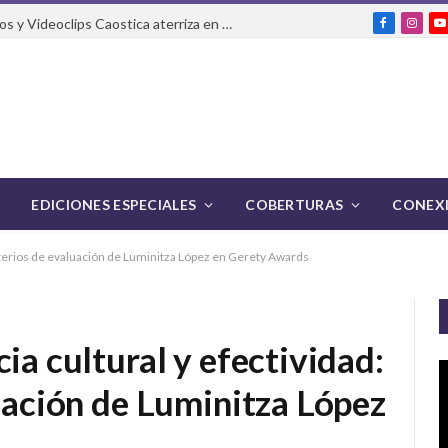
El Festival Internacional de Cortos y Videoclips Caostica aterriza en Ciudad de México
Facebook
Insta
Y
EDICIONES ESPECIALES
COBERTURAS
CONEXI
criterios de evaluación de Luminitza López en Gerety Awards
ia cultural y efectividad:
luación de Luminitza López