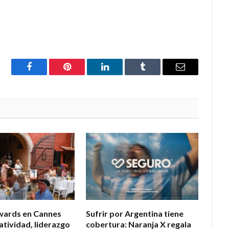
Facebook
Pinterest
LinkedIn
Tumblr
Email
wards en Cannes
Sufrir por Argentina tiene
atividad, liderazgo
cobertura: Naranja X regala