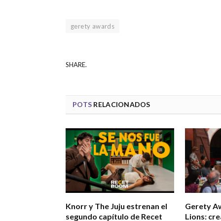
gerety awards
SHARE.
POTS
RELACIONADOS
Knorr y The Juju estrenan el
Gerety A
segundo capítulo de Recet
Lions: cre