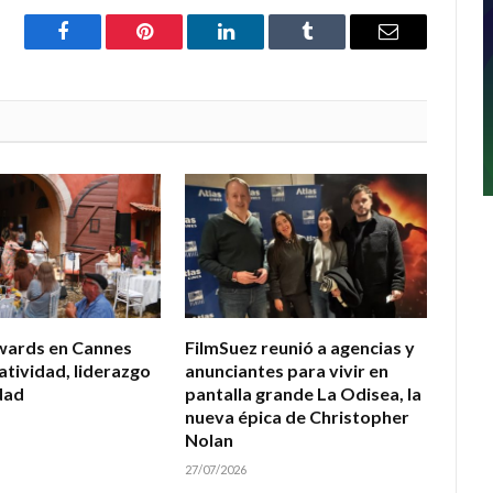
Facebook
Pinterest
LinkedIn
Tumblr
Email
wards en Cannes
FilmSuez reunió a agencias y
atividad, liderazgo
anunciantes para vivir en
dad
pantalla grande La Odisea, la
nueva épica de Christopher
Nolan
27/07/2026