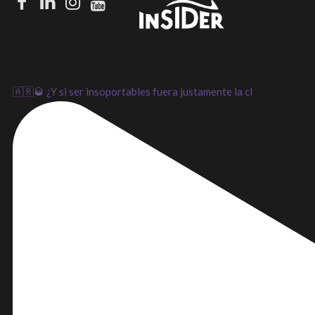
Facebook
LinkedIn
Instagram
Youtube
🇦🇷🥃 ¿Y si ser insoportables fuera justamente la cl