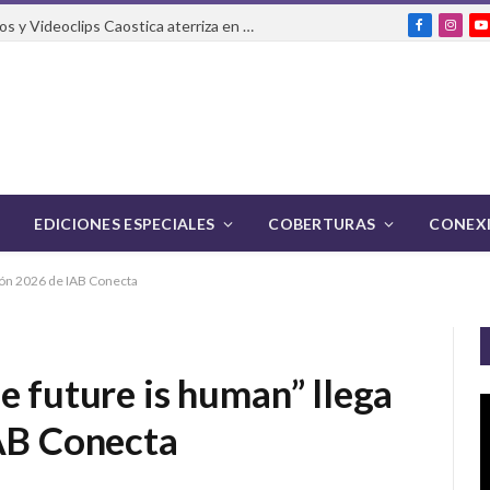
El Festival Internacional de Cortos y Videoclips Caostica aterriza en Ciudad de México
Facebook
Insta
Y
EDICIONES ESPECIALES
COBERTURAS
CONEXI
ción 2026 de IAB Conecta
e future is human” llega
IAB Conecta