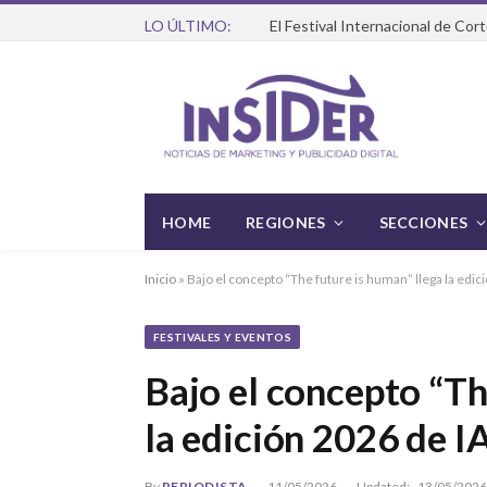
LO ÚLTIMO:
HOME
REGIONES
SECCIONES
Inicio
»
Bajo el concepto “The future is human” llega la edi
FESTIVALES Y EVENTOS
Bajo el concepto “Th
la edición 2026 de 
By
PERIODISTA
11/05/2026
Updated:
13/05/2026