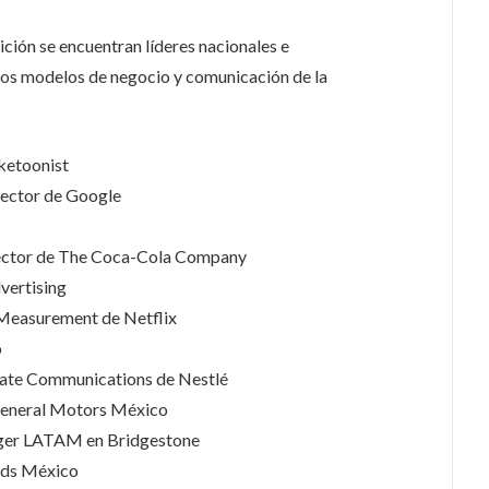
ción se encuentran líderes nacionales e
los modelos de negocio y comunicación de la
ketoonist
rector de Google
rector de The Coca-Cola Company
vertising
 Measurement de Netflix
o
rate Communications de Nestlé
eneral Motors México
ager LATAM en Bridgestone
Ads México