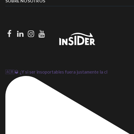
SOBRE NOSOTROS
Facebook
LinkedIn
Instagram
Youtube
🇦🇷🥃 ¿Y si ser insoportables fuera justamente la cl