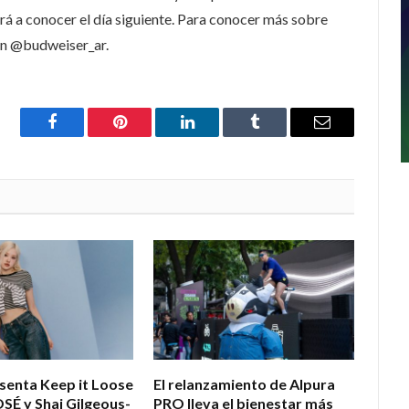
rá a conocer el día siguiente. Para conocer más sobre
 en @budweiser_ar.
Facebook
Pinterest
LinkedIn
Tumblr
Email
esenta Keep it Loose
El relanzamiento de Alpura
OSÉ y Shai Gilgeous-
PRO lleva el bienestar más