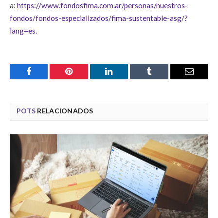
a:
https://www.fondosfima.com.ar/personas/nuestros-
fondos/fondos-especializados/fima-sustentable-asg/?
lang=es.
Facebook
Pinterest
LinkedIn
Tumblr
Email
POTS
RELACIONADOS