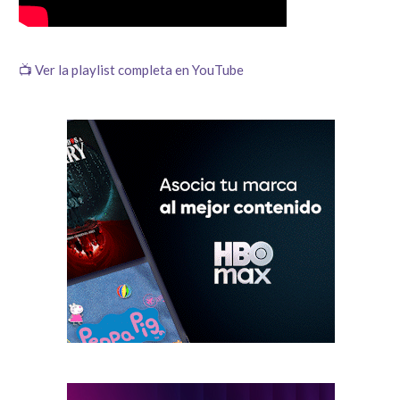
📺 Ver la playlist completa en YouTube