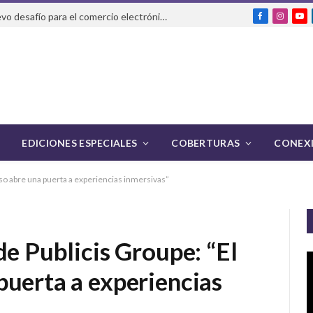
La IA que realiza compras: el nuevo desafío para el comercio electrónico y la logística
Facebook
Instag
Yo
EDICIONES ESPECIALES
COBERTURAS
CONEXI
so abre una puerta a experiencias inmersivas”
de Publicis Groupe: “El
puerta a experiencias