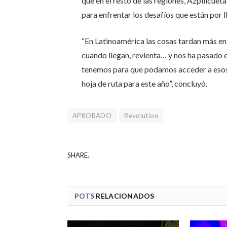
que en el resto de las regiones, Azpilicue
para enfrentar los desafíos que están por l
“En Latinoamérica las cosas tardan más en
cuando llegan, revienta… y nos ha pasado 
tenemos para que podamos acceder a esos e
hoja de ruta para este año”, concluyó.
APROBADO
Revolution
SHARE.
POTS
RELACIONADOS