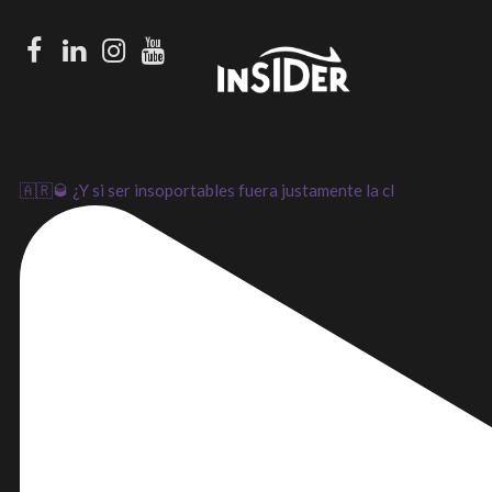
Facebook
LinkedIn
Instagram
Youtube
🇦🇷🥃 ¿Y si ser insoportables fuera justamente la cl