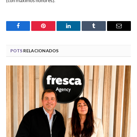
(con máximos honores).
Facebook
Pinterest
LinkedIn
Tumblr
Email
POTS
RELACIONADOS