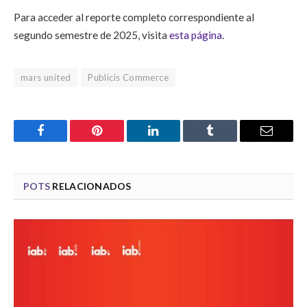
Para acceder al reporte completo correspondiente al
segundo semestre de 2025, visita
esta página
.
mars united
Publicis Commerce
Facebook
Pinterest
LinkedIn
Tumblr
Email
POTS
RELACIONADOS