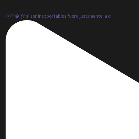
🇦🇷🥃 ¿Y si ser insoportables fuera justamente la cl