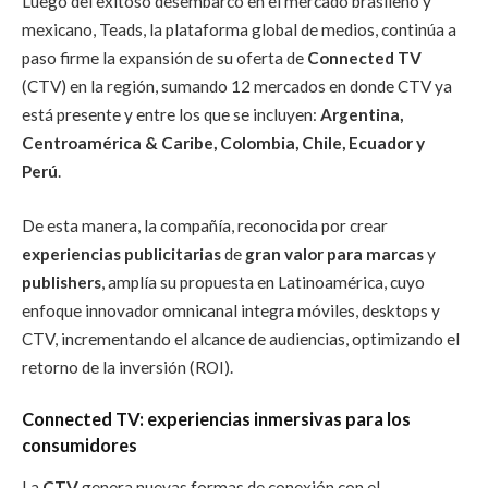
Luego del exitoso desembarco en el mercado brasileño y
mexicano, Teads, la plataforma global de medios, continúa a
paso firme la expansión de su oferta de
Connected TV
(CTV) en la región, sumando 12 mercados en donde CTV ya
está presente y entre los que se incluyen:
Argentina,
Centroamérica & Caribe, Colombia, Chile, Ecuador y
Perú
.
De esta manera, la compañía, reconocida por crear
experiencias publicitarias
de
gran valor para marcas
y
publishers
, amplía su propuesta en Latinoamérica, cuyo
enfoque innovador omnicanal integra móviles, desktops y
CTV, incrementando el alcance de audiencias, optimizando el
retorno de la inversión (ROI).
Connected TV: experiencias inmersivas para los
consumidores
La
CTV
genera nuevas formas de conexión con el