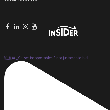
Facebook
LinkedIn
Instagram
Youtube
🇦🇷🥃 ¿Y si ser insoportables fuera justamente la cl