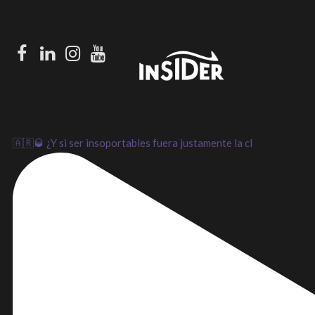
Facebook
LinkedIn
Instagram
Youtube
🇦🇷🥃 ¿Y si ser insoportables fuera justamente la cl