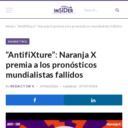
Inicio
»
“AntifiXture”: Naranja X premia a los pronósticos mundialistas fallidos
MARKETING
“AntifiXture”: Naranja X
premia a los pronósticos
mundialistas fallidos
By
REDACTOR V
29/06/2026
Updated:
07/07/2026