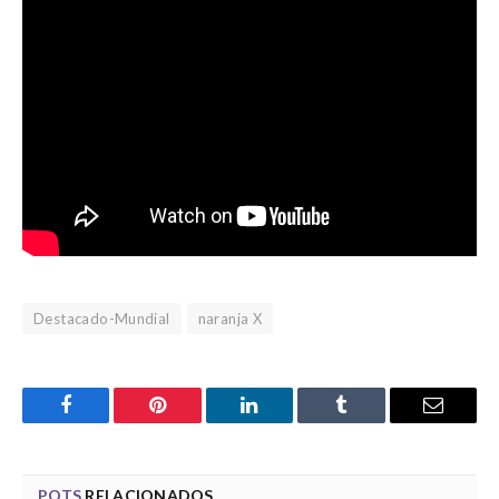
Destacado-Mundial
naranja X
Facebook
Pinterest
LinkedIn
Tumblr
Email
POTS
RELACIONADOS