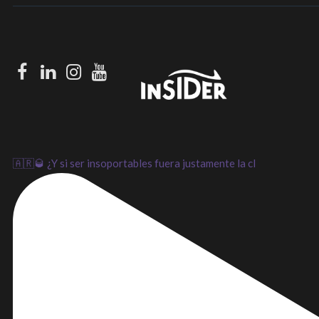
Facebook
LinkedIn
Instagram
Youtube
🇦🇷🥃 ¿Y si ser insoportables fuera justamente la cl