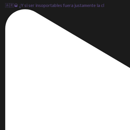
🇦🇷🥃 ¿Y si ser insoportables fuera justamente la cl