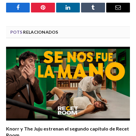
Facebook
Pinterest
LinkedIn
Tumblr
Email
POTS
RELACIONADOS
Knorr y The Juju estrenan el segundo capítulo de Recet
Room