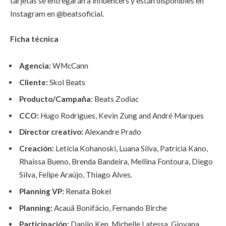
tarjetas se entregarán a influencers y están disponibles en
Instagram en @beatsoficial.
Ficha técnica
Agencia:
WMcCann
Cliente:
Skol Beats
Producto/Campaña
: Beats Zodiac
CCO:
Hugo Rodrigues, Kevin Zung and André Marques
Director creativo:
Alexandre Prado
Creación:
Letícia Kohanoski, Luana Silva, Patrícia Kano,
Rhaissa Bueno, Brenda Bandeira, Mellina Fontoura, Diego
Silva, Felipe Araújo, Thiago Alves.
Planning VP:
Renata Bokel
Planning:
Acauã Bonifácio, Fernando Birche
Participación:
Danilo Ken, Michelle Latessa, Giovana