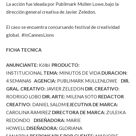
La acción fue ideada por Publimark Mullen Lowe, bajo la
dirección general creativa de Javier Zeledon.
El caso se encuentra concursando festival de creatividad
global. #InCannesLions
FICHA TECNICA
ANUNCIANTE:
Kölbi
PRODUCTO:
INSTITUCIONAL
TEMA:
MINUTOS DE VIDA
DURACION
:
4 SEMANAS
AGENCIA:
PUBLIMARK MULLENLOWE
DIR.
GRAL. CREATIVO:
JAVIER ZELEDON
DIR. CREATIVO
:
RODRIGO LOBO
DIR. ARTE:
MILENA SOTO
REDACTOR
CREATIVO:
DANIEL SALOM
EJECUTIVA DE MARCA:
CAROLINA RAMIREZ
DIRECTORA DE MARCA:
ZULEIKA
REDONDO
DISEÑADORA:
MARIE
HOWELL
DISEÑADORA:
GLORIANA
SANABRIA
RESPONSABLE POR CLIENTE:
MARJORIE