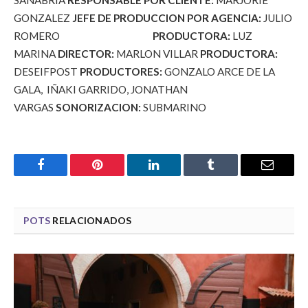
GONZALEZ
JEFE DE PRODUCCION POR AGENCIA:
JULIO
ROMERO
PRODUCTORA:
LUZ
MARINA
DIRECTOR:
MARLON VILLAR
PRODUCTORA:
DESEIF
POST
PRODUCTORES:
GONZALO ARCE DE LA
GALA, IÑAKI GARRIDO, JONATHAN
VARGAS
SONORIZACION:
SUBMARINO
Facebook
Pinterest
LinkedIn
Tumblr
Email
POTS
RELACIONADOS