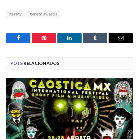
gerety
gerety awards
Facebook
Pinterest
LinkedIn
Tumblr
Email
POTS
RELACIONADOS