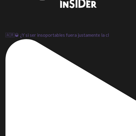
LinkedIn
Instagram
Youtube
🇦🇷🥃 ¿Y si ser insoportables fuera justamente la cl