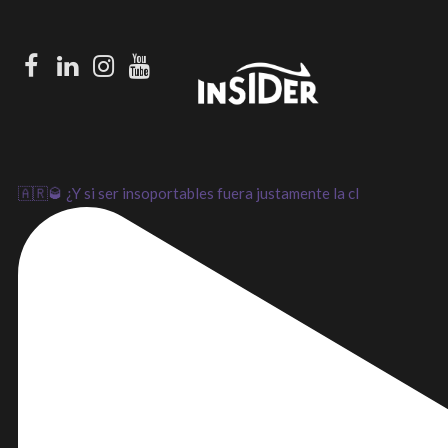
Facebook
LinkedIn
Instagram
Youtube
🇦🇷🥃 ¿Y si ser insoportables fuera justamente la cl