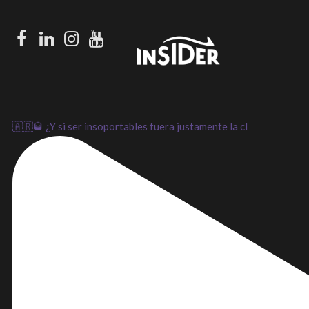
Facebook
LinkedIn
Instagram
Youtube
🇦🇷🥃 ¿Y si ser insoportables fuera justamente la cl