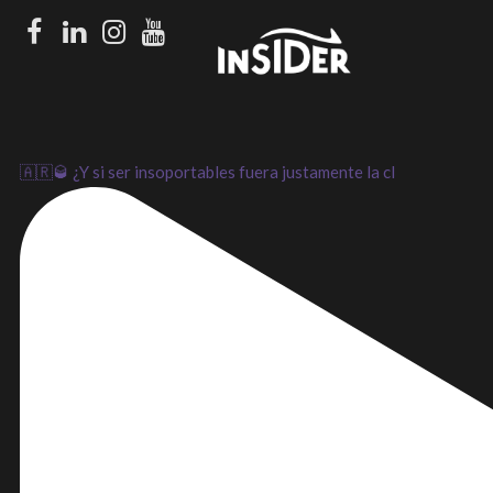
Facebook
LinkedIn
Instagram
Youtube
🇦🇷🥃 ¿Y si ser insoportables fuera justamente la cl