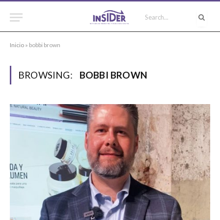
Inicio
»
bobbi brown
BROWSING:
BOBBI BROWN