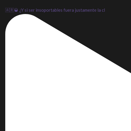
🇦🇷🥃 ¿Y si ser insoportables fuera justamente la cl