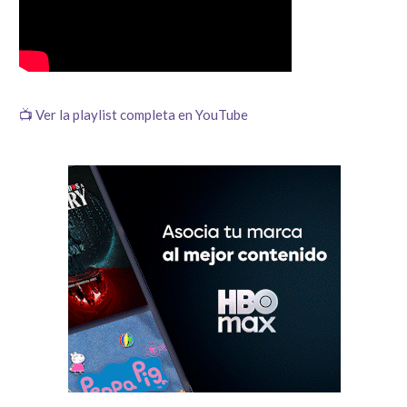
📺 Ver la playlist completa en YouTube