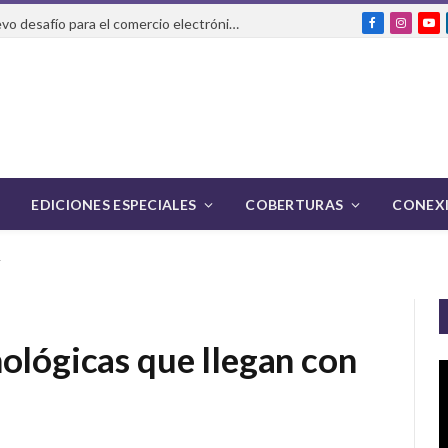
La IA que realiza compras: el nuevo desafío para el comercio electrónico y la logística
Facebook
Instag
Yo
EDICIONES ESPECIALES
COBERTURAS
CONEXI
1
ológicas que llegan con