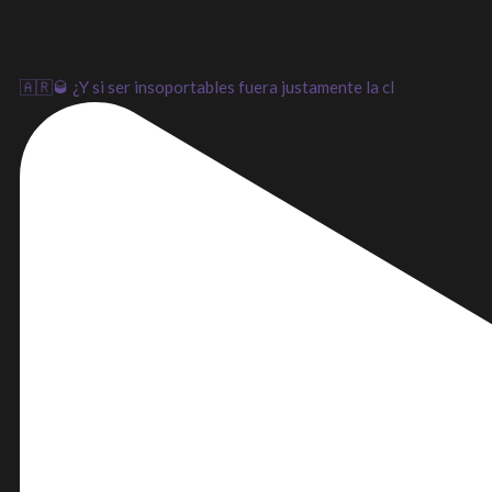
🇦🇷🥃 ¿Y si ser insoportables fuera justamente la cl