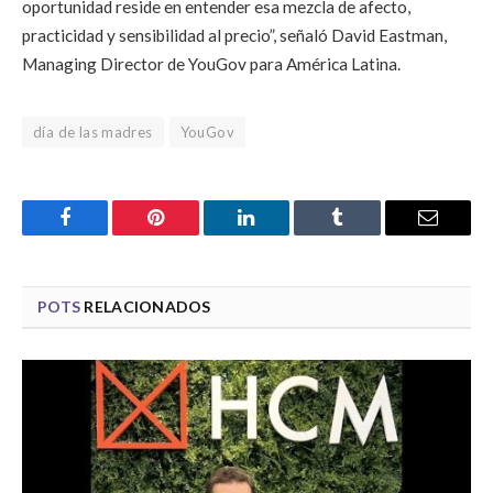
oportunidad reside en entender esa mezcla de afecto,
practicidad y sensibilidad al precio”, señaló David Eastman,
Managing Director de YouGov para América Latina.
día de las madres
YouGov
Facebook
Pinterest
LinkedIn
Tumblr
Email
POTS
RELACIONADOS