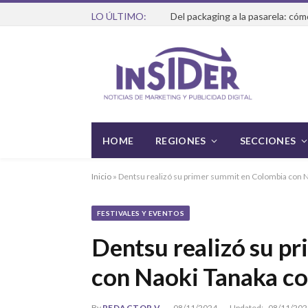
LO ÚLTIMO:
HOME
REGIONES
SECCIONES
Inicio
»
Dentsu realizó su primer summit en Colombia con N
FESTIVALES Y EVENTOS
Dentsu realizó su p
con Naoki Tanaka co
By
REDACTOR V
08/11/2024
Updated:
08/11/202