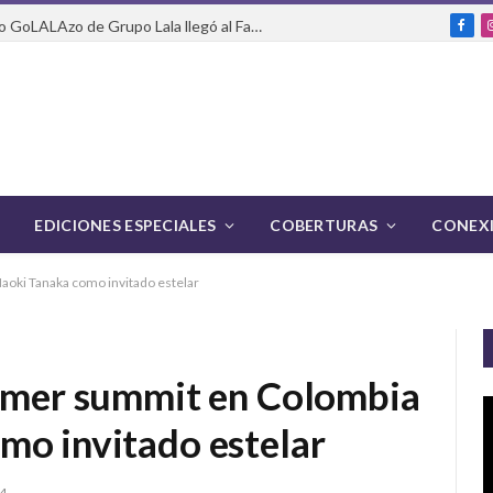
Del packaging a la pasarela: cómo GoLALAzo de Grupo Lala llegó al Fashion Week de México
Fac
EDICIONES ESPECIALES
COBERTURAS
CONEXI
aoki Tanaka como invitado estelar
rimer summit en Colombia
mo invitado estelar
4