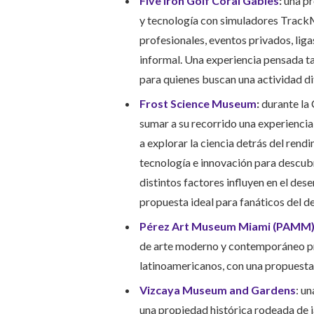
Five Iron Golf Coral Gables
:
una pr
y tecnología con simuladores TrackM
profesionales, eventos privados, li
informal. Una experiencia pensada t
para quienes buscan una actividad di
Frost Science Museum
:
durante la 
sumar a su recorrido una experiencia
a explorar la ciencia detrás del rend
tecnología e innovación para descub
distintos factores influyen en el des
propuesta ideal para fanáticos del de
Pérez Art Museum Miami (PAMM)
de arte moderno y contemporáneo pre
latinoamericanos, con una propuesta
Vizcaya Museum and Gardens
: u
una propiedad histórica rodeada de j