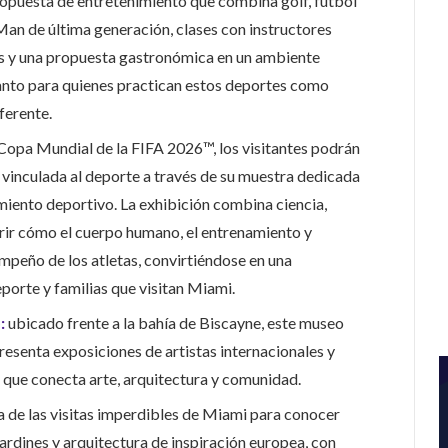
opuesta de entretenimiento que combina golf, fútbol
an de última generación, clases con instructores
gas y una propuesta gastronómica en un ambiente
anto para quienes practican estos deportes como
ferente.
Copa Mundial de la FIFA 2026™, los visitantes podrán
 vinculada al deporte a través de su muestra dedicada
imiento deportivo. La exhibición combina ciencia,
rir cómo el cuerpo humano, el entrenamiento y
empeño de los atletas, convirtiéndose en una
porte y familias que visitan Miami.
:
ubicado frente a la bahía de Biscayne, este museo
senta exposiciones de artistas internacionales y
 que conecta arte, arquitectura y comunidad.
na de las visitas imperdibles de Miami para conocer
ardines y arquitectura de inspiración europea, con