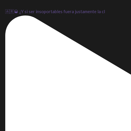
🇦🇷🥃 ¿Y si ser insoportables fuera justamente la cl