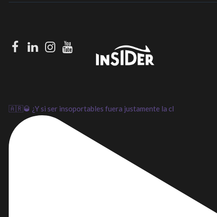
Facebook
LinkedIn
Instagram
Youtube
🇦🇷🥃 ¿Y si ser insoportables fuera justamente la cl