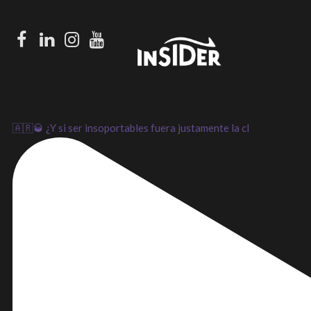
Facebook
LinkedIn
Instagram
Youtube
🇦🇷🥃 ¿Y si ser insoportables fuera justamente la cl