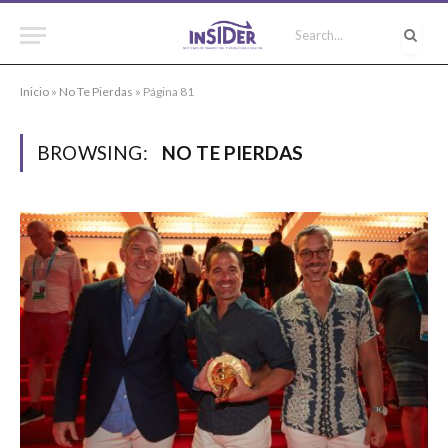
Inicio
»
No Te Pierdas
»
Página 81
BROWSING:
NO TE PIERDAS