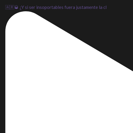
🇦🇷🥃 ¿Y si ser insoportables fuera justamente la cl