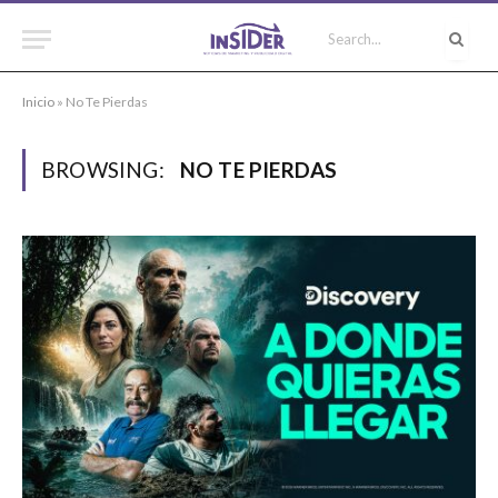
Inicio
»
No Te Pierdas
BROWSING:
NO TE PIERDAS